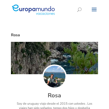
Rosa
Rosa
Soy de uruguay viajo desde el 2015 con ustedes . Los
viajes han sido soñados .tengo dos hijos y dosbella