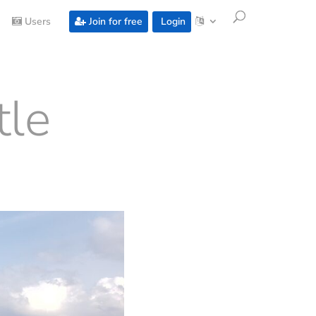
Users
Join for free
Login
tle